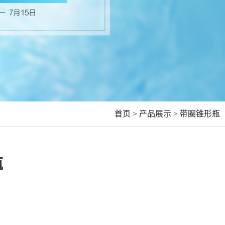
首页 >
产品展示 >
带圈锥形瓶
瓶