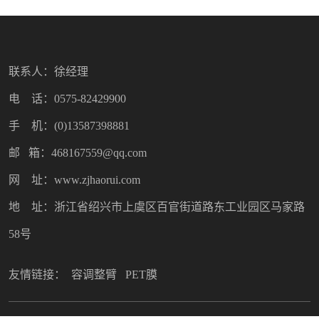
联系人：徐经理
电 话：0575-82429900
手 机：(0)13587398881
邮 箱：468167559@qq.com
网 址：www.zjhaorui.com
地 址：浙江省绍兴市上虞区百官街道路东工业园区马家路
58号
友情链接：
容调整臂
PET膜