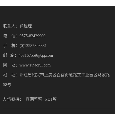
联系人：徐经理
电 话：0575-82429900
手 机：(0)13587398881
邮 箱：468167559@qq.com
网 址：www.zjhaorui.com
地 址：浙江省绍兴市上虞区百官街道路东工业园区马家路
58号
友情链接：
容调整臂
PET膜