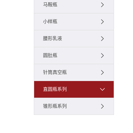
马鞍瓶
小样瓶
腰形乳液
圆肚瓶
针筒真空瓶
直圆瓶系列
锥形瓶系列