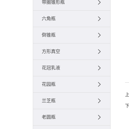
带圈锥形瓶
六角瓶
倒锥瓶
方形真空
花冠乳液
花园瓶
兰芝瓶
老圆瓶