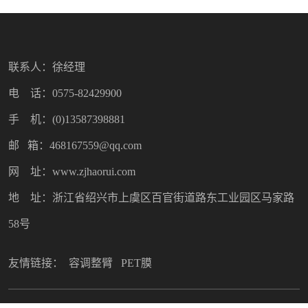
联系人：徐经理
电 话：0575-82429900
手 机：(0)13587398881
邮 箱：468167559@qq.com
网 址：www.zjhaorui.com
地 址：浙江省绍兴市上虞区百官街道路东工业园区马家路
58号
友情链接：
容调整臂
PET膜