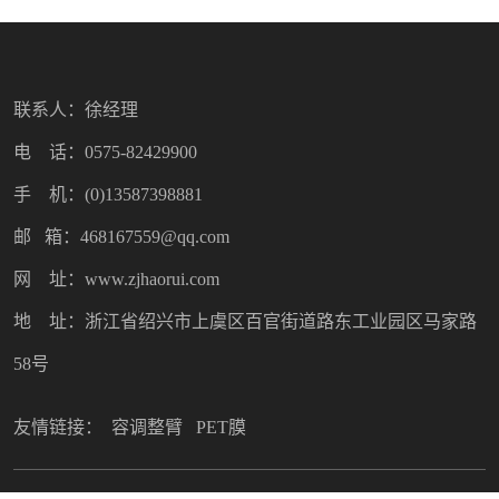
联系人：徐经理
电 话：0575-82429900
手 机：(0)13587398881
邮 箱：468167559@qq.com
网 址：www.zjhaorui.com
地 址：浙江省绍兴市上虞区百官街道路东工业园区马家路
58号
友情链接：
容调整臂
PET膜