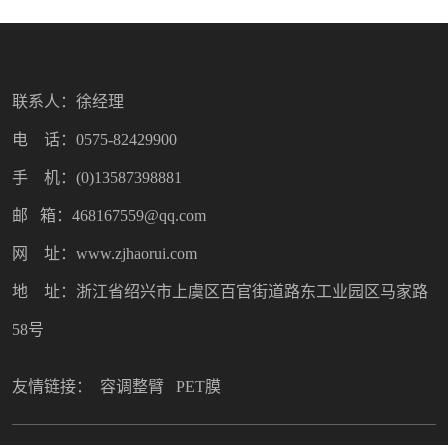
联系人：徐经理
电 话：0575-82429900
手 机：(0)13587398881
邮 箱：468167559@qq.com
网 址：www.zjhaorui.com
地 址：浙江省绍兴市上虞区百官街道路东工业园区马家路
58号
友情链接：
容调整臂
PET膜