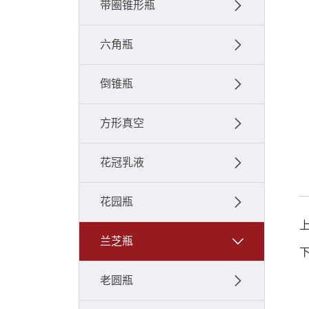
带圈锥形瓶
六角瓶
倒锥瓶
方形真空
花冠乳液
花园瓶
兰芝瓶
老圆瓶