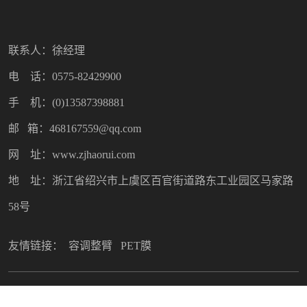
联系人：徐经理
电 话：0575-82429900
手 机：(0)13587398881
邮 箱：468167559@qq.com
网 址：www.zjhaorui.com
地 址：浙江省绍兴市上虞区百官街道路东工业园区马家路
58号
友情链接：
容调整臂
PET膜
Copyright © 2022 绍兴市昊瑞塑料制品有限公司. All Rights