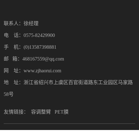
联系人：徐经理
电 话：0575-82429900
手 机：(0)13587398881
邮 箱：468167559@qq.com
网 址：www.zjhaorui.com
地 址：浙江省绍兴市上虞区百官街道路东工业园区马家路
58号
友情链接：
容调整臂
PET膜
Copyright © 2022 绍兴市昊瑞塑料制品有限公司. All Rights