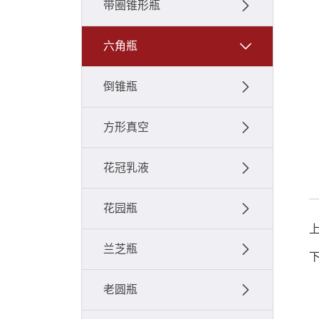
带圈锥形瓶
六角瓶
倒锥瓶
方形真空
花冠乳液
花园瓶
兰芝瓶
老圆瓶