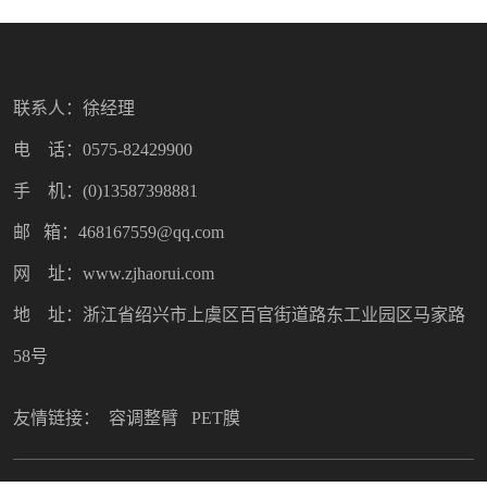
联系人：徐经理
电 话：0575-82429900
手 机：(0)13587398881
邮 箱：468167559@qq.com
网 址：www.zjhaorui.com
地 址：浙江省绍兴市上虞区百官街道路东工业园区马家路
58号
友情链接：
容调整臂
PET膜