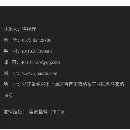
联系人：徐经理
电 话：0575-82429900
手 机：(0)13587398881
邮 箱：468167559@qq.com
网 址：www.zjhaorui.com
地 址：浙江省绍兴市上虞区百官街道路东工业园区马家路
58号
友情链接：
容调整臂
PET膜