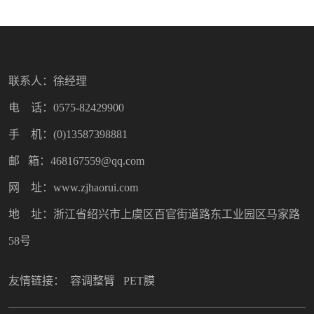
联系人：徐经理
电 话：0575-82429900
手 机：(0)13587398881
邮 箱：468167559@qq.com
网 址：www.zjhaorui.com
地 址：浙江省绍兴市上虞区百官街道路东工业园区马家路
58号
友情链接：
容调整臂
PET膜