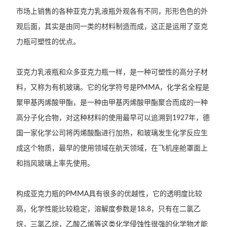
市场上销售的各种亚克力乳液瓶外观各有不同，形形色色的外
观后面，其实是由同一类的材料制造而成，这正是运用了亚克
力瓶可塑性的优点。
亚克力乳液瓶和众多亚克力瓶一样，是一种可塑性的高分子材
料，又称为有机玻璃。它的化学符号是
PMMA
，化学名全程是
聚甲基丙烯酸甲酯，是一种由甲基丙烯酸甲酯聚合而成的一种
高分子化合物，对这种材料的使用最早可以追溯到
1927
年，德
国一家化学公司将丙烯酸酯进行加热，和玻璃发生化学反应生
成这个物质，最早的使用领域在航天领域，在飞机座舱罩面上
和挡风玻璃上率先使用。
构成亚克力瓶的
PMMA
具有很多的优越性，它的透明度比较
高，化学性能比较稳定，溶解度参数是
18.8
，只有在二氯乙
烷，三氯乙烷，乙酸乙烯等这类化学侵蚀性很强的化学物才能