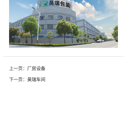
上一页：
厂房设备
下一页：
昊瑞车间