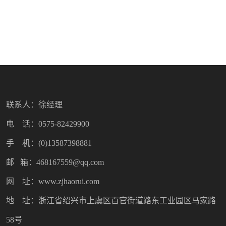
联系人：徐经理
电 话：0575-82429900
手 机：(0)13587398881
邮 箱：468167559@qq.com
网 址：www.zjhaorui.com
地 址：浙江省绍兴市上虞区百官街道路东工业园区马家路
58号