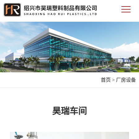
首页 >
厂房设备
昊瑞车间