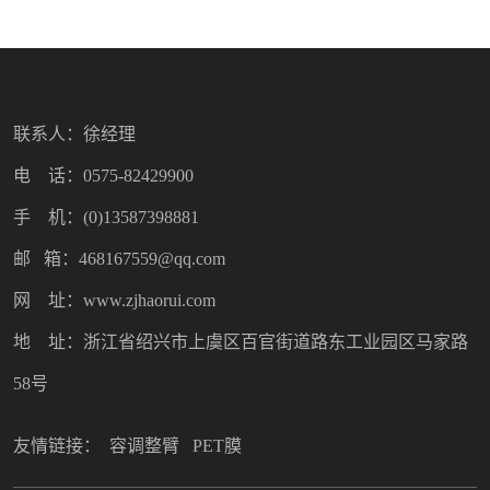
联系人：徐经理
电 话：0575-82429900
手 机：(0)13587398881
邮 箱：468167559@qq.com
网 址：www.zjhaorui.com
地 址：浙江省绍兴市上虞区百官街道路东工业园区马家路
58号
友情链接：
容调整臂
PET膜