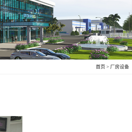
首页 >
厂房设备