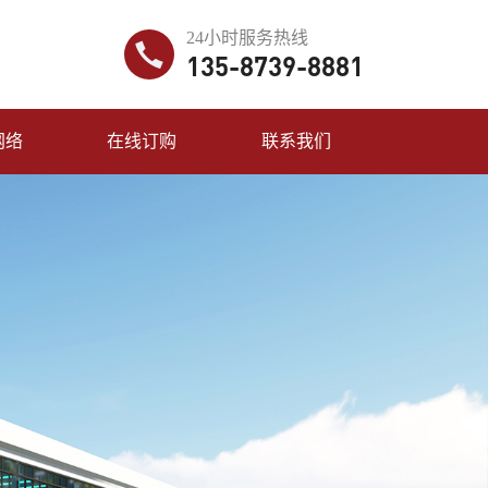
24小时服务热线
135-8739-8881
网络
在线订购
联系我们