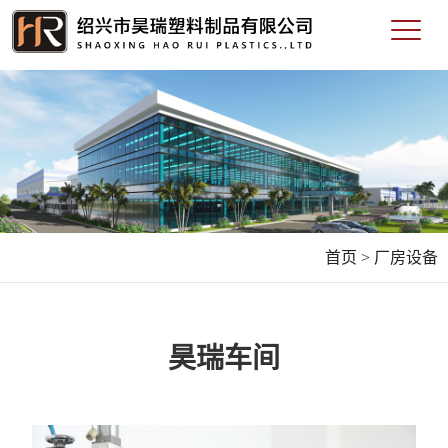
首页 >
厂房设备
昊瑞车间