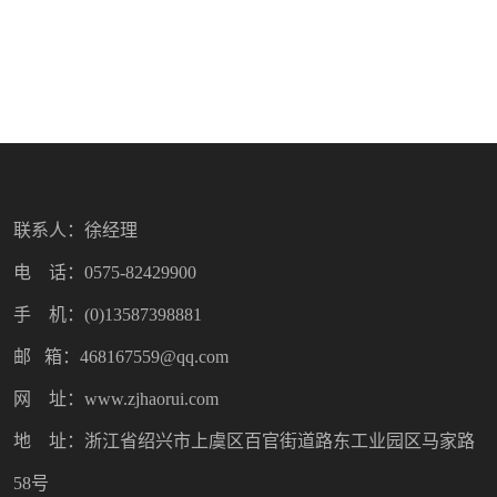
联系人：徐经理
电 话：0575-82429900
手 机：(0)13587398881
邮 箱：468167559@qq.com
网 址：www.zjhaorui.com
地 址：浙江省绍兴市上虞区百官街道路东工业园区马家路
58号