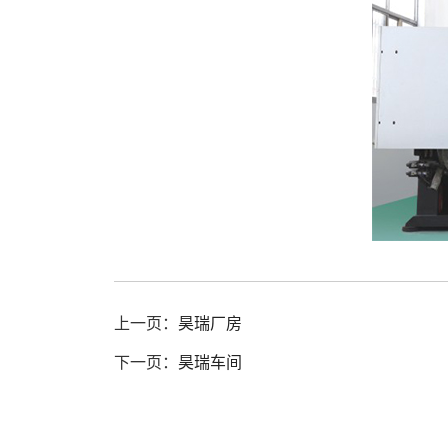
上一页：
昊瑞厂房
下一页：
昊瑞车间