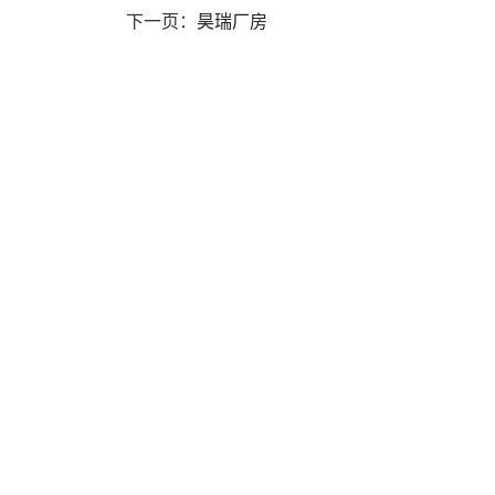
下一页：
昊瑞厂房