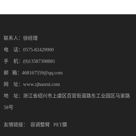
联系人：徐经理
电 话：0575-82429900
手 机：(0)13587398881
邮 箱：468167559@qq.com
网 址：www.zjhaorui.com
地 址：浙江省绍兴市上虞区百官街道路东工业园区马家路
58号
友情链接：
容调整臂
PET膜