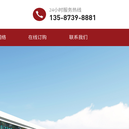
24小时服务热线
135-8739-8881
网络
在线订购
联系我们